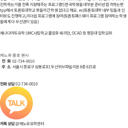
진학하는거를 전폭 지원해주는 프로그램!) 한국학생들 대부분 준비반 합격하는편
tpp해서 토론토대학교 못들어간 학생 없다고 해요. ​ ex)토론토대학 내부 팀들과 인
터뷰도 진행하고,리더쉽 프로그램에 참여(토론토패스웨이 프로그램 참여하는 학생
들에게 더 우선권이 있음)
캐나다아트유학 UMC사립학교 졸업후 쉐리던, OCAD 등 명문대 입학오퍼
캐노유 종로 본사
전 화
02-734-0010
주 소
서울시 종로구 삼봉로 81 두산위브파빌리온 6층 615호
전화 상담
02-734-0010
카톡 상담
@캐노유유학센터