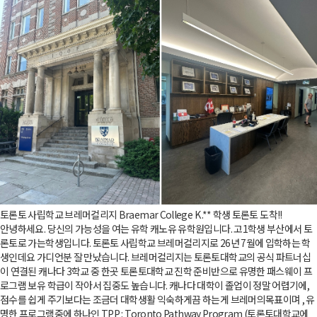
토론토 사립학교 브레머컬리지 Braemar College K .** 학생 토론토 도착!!
안녕하세요. 당신의 가능성을 여는 유학 캐노유 유학원입니다. 고1학생 부산에서 토
론토로 가는학생입니다. 토론토 사립학교 브레머컬리지로 26년 7월에 입학하는 학
생인데요 가디언분 잘 만났습니다. 브레머컬리지는 토론토대학교의 공식 파트너십
이 연결된 캐나다 3학교 중 한곳 토론토대학교 진학 준비반으로 유명한 패스웨이 프
로그램 보유 학급이 작아서 집중도 높습니다. 캐나다 대학이 졸업이 정말 어렵기에,
점수를 쉽게 주기보다는 조금더 대학생활 익숙하게끔 하는게 브레머의목표이며 , 유
명한 프로그램중에 하나인 ​TPP : Toronto Pathway Program (토론토대학교에