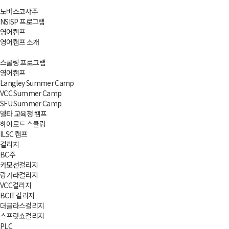
노바스코샤주
NSISP 프로그램
영어캠프
영어캠프 소개
스쿨링 프로그램
영어캠프
Langley Summer Camp
VCC Summer Camp
SFU Summer Camp
델타 교육청 캠프
하이로드 스쿨링
ILSC 캠프
컬리지
BC주
카모선컬리지
랑가라컬리지
VCC컬리지
BCIT컬리지
더글라스컬리지
스프랏쇼컬리지
PLC