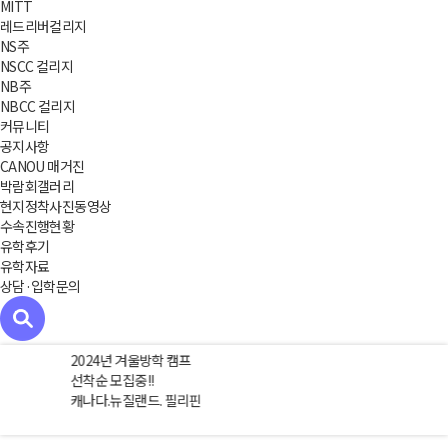
MITT
레드리버컬리지
NS주
NSCC 컬리지
NB주
NBCC 컬리지
커뮤니티
공지사항
CANOU 매거진
박람회갤러리
현지정착사진동영상
수속진행현황
유학후기
유학자료
상담·입학문의
2024년 겨울방학 캠프
선착순 모집중!!
캐나다.뉴질랜드. 필리핀