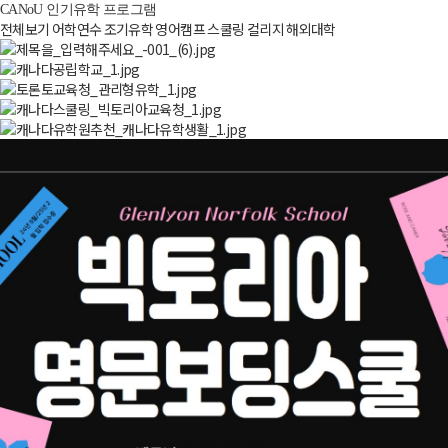
CANoU 인기유학 프로그램
전체보기
어학연수
조기유학
영어캠프
스쿨링
컬리지
해외대학