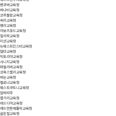
벤쿠버교육청
버나비교육청
코퀴틀람교육청
써리교육청
랭리교육청
아보츠포드교육청
칠리왁교육청
미션교육청
뉴웨스트민스터교육청
델타교육청
빅토리아교육청
사니치교육청
파월리버교육청
코목스밸리교육청
버논교육청
켈로나교육청
웨스트쿠트니교육청
알버타주
캘거리교육청
레드디어교육청
애드먼튼캐톨릭교육청
골든힐교육청