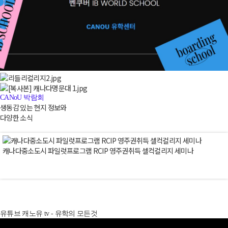
CANoU 박람회
생동감 있는 현지 정보와
다양한 소식
캐나다중소도시 파일럿프로그램 RCIP 영주권취득 셀컥컬리지 세미나
유튜브 캐노유 tv - 유학의 모든것