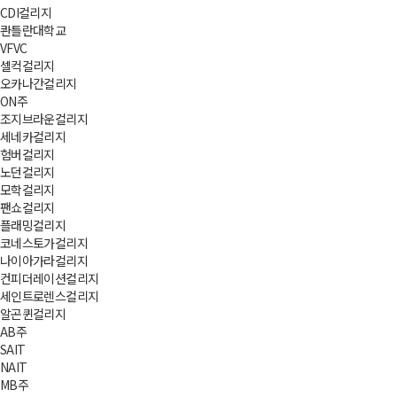
CDI컬리지
콴틀란대학교
VFVC
셀컥컬리지
오카나간컬리지
ON주
조지브라운컬리지
세네카컬리지
험버컬리지
노던컬리지
모학컬리지
팬쇼컬리지
플래밍컬리지
코네스토가컬리지
나이아가라컬리지
컨피더레이션컬리지
세인트로렌스컬리지
알곤퀸컬리지
AB주
SAIT
NAIT
MB주