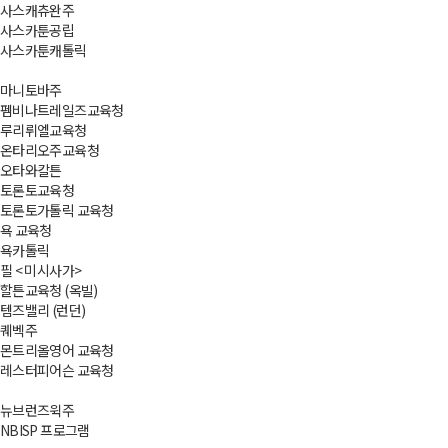
사스캐츄완주
사스카툰공립
사스카툰캐톨릭
마니토바주
펨비나트레일즈교육청
루리뤼엘교육청
온타리오주교육청
오타와칼튼
토론토교육청
토론토가톨릭 교육청
욕 교육청
욕카톨릭
필 < 미시사가>
할튼교육청 (옥빌)
템즈밸리 (런던)
퀘벡주
몬트리올영어 교육청
레스터피어슨 교육청
뉴브런즈윅주
NBISP 프로그램