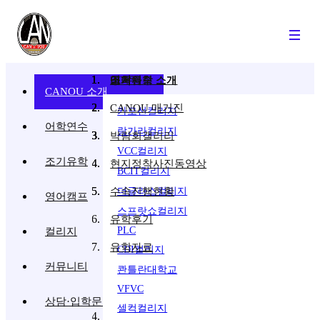
소개
어학연수 소개
조기유학 소개
영어캠프 소개
BC주
공지사항
조기유학
CANOU 소개
비전
어학연수 프로그램
조기유학 프로그램
스쿨링 프로그램
CANOU 매거진
카모선컬리지
어학연수
랑가라컬리지
CANOU 전문가 소개
BC 주 - 밴쿠버
BC주
영어캠프
박람회갤러리
안녕하세요 캐노유입니다.
VCC컬리지
조기유학
프리미엄 서비스
현지정착사진동영상
캐노유는 미래 사회를 이끌어 나갈
Langley Summer Camp
IH (사립어학원,컬리지)
노스벤쿠버교육청
BCIT컬리지
인재들을 최우선으로 생각하겠습니다.
VCC Summer Camp
ILAC
웨스트벤쿠버교육청
오시는 길
수속진행현황
더글라스컬리지
영어캠프
SFU Summer Camp
ILSC (사립어학원,컬리지)
벤쿠버교육청
스프랏쇼컬리지
유학후기
델타 교육청 캠프
KAPLAN 국제 대학과정
버나비교육청
PLC
컬리지
욕카톨릭
하이로드 스쿨링
SGIC (사립어학원)
유학자료
코퀴틀람교육청
CDI컬리지
ILSC 캠프
TAMWOOD (사립어학원)
커뮤니티
써리교육청
콴틀란대학교
UVIC (대학부설)
랭리교육청
VFVC
상담·입학문의
아보츠포드교육청
셀컥컬리지
ON 주 - 토론토·오타와