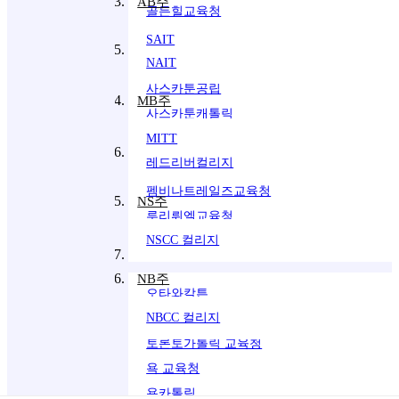
AB주
골든힐교육청
SAIT
사스캐츄완주
NAIT
사스카툰공립
MB주
사스카툰캐톨릭
MITT
마니토바주
레드리버컬리지
펨비나트레일즈교육청
CANOU 캐노유
NS주
루리뤼엘교육청
대표 : 박지연 | 사업자등록번호 : 713-55-00542 |
NSCC 컬리지
통신판매신고번호 : 제2018-서울동대문-0627호
온타리오주교육청
TEL : 02-734-0010 | E-MAIL : k1004pjy@gmail.com
NB주
오타와칼튼
NBCC 컬리지
토론토교육청
찾아오시는길
토론토가톨릭 교육청
Copyright(C) 2023 CANoU. All Rights Reserved.
욕 교육청
욕카톨릭