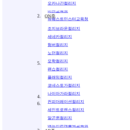
칠리왁교육청
오카나간컬리지
미션교육청
ILSC 토론토
ON주
뉴웨스트민스터교육청
TAMWOOD 토론토
델타교육청
YORK UNIVERSITY (대학부설)
조지브라운컬리지
SGIC
빅토리아교육청
세네카컬리지
KAPLAN
사니치교육청
험버컬리지
CLLC 오타와,토론토 캠퍼스
파월리버교육청
노던컬리지
코목스밸리교육청
모학컬리지
QC 주 - 몬트리올
버논교육청
팬쇼컬리지
ILSC 몬트리올
켈로나교육청
플래밍컬리지
BLI
웨스트쿠트니교육청
코네스토가컬리지
TAMWOOD
나이아가라컬리지
알버타주
컨피더레이션컬리지
NS주 - 할리팩스
캘거리교육청
세인트로렌스컬리지
CLLC 할리팩스
레드디어교육청
알곤퀸컬리지
애드먼튼캐톨릭교육청