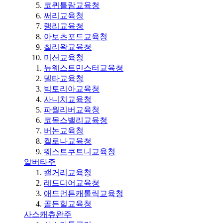
코퀴틀람교육청
써리교육청
랭리교육청
아보츠포드교육청
칠리왁교육청
미션교육청
뉴웨스트민스터교육청
델타교육청
빅토리아교육청
사니치교육청
파월리버교육청
코목스밸리교육청
버논교육청
켈로나교육청
웨스트쿠트니교육청
알버타주
캘거리교육청
레드디어교육청
애드먼튼캐톨릭교육청
골든힐교육청
사스캐츄완주