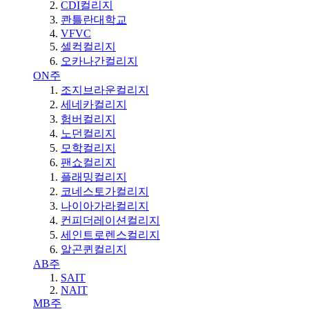
CDI컬리지
콴틀란대학교
VFVC
셀컥컬리지
오카나간컬리지
ON주
조지브라운컬리지
세네카컬리지
험버컬리지
노던컬리지
모학컬리지
팬쇼컬리지
플래밍컬리지
코네스토가컬리지
나이아가라컬리지
컨피더레이션컬리지
세인트로렌스컬리지
알곤퀸컬리지
AB주
SAIT
NAIT
MB주