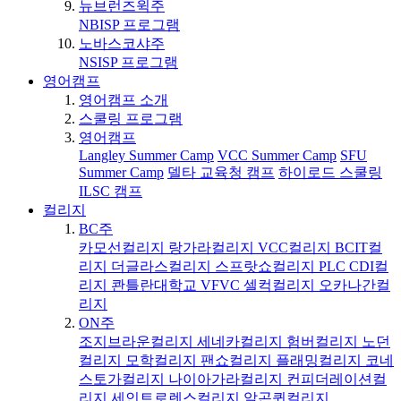
뉴브런즈윅주
NBISP 프로그램
노바스코샤주
NSISP 프로그램
영어캠프
영어캠프 소개
스쿨링 프로그램
영어캠프
Langley Summer Camp
VCC Summer Camp
SFU
Summer Camp
델타 교육청 캠프
하이로드 스쿨링
ILSC 캠프
컬리지
BC주
카모선컬리지
랑가라컬리지
VCC컬리지
BCIT컬
리지
더글라스컬리지
스프랏쇼컬리지
PLC
CDI컬
리지
콴틀란대학교
VFVC
셀컥컬리지
오카나간컬
리지
ON주
조지브라운컬리지
세네카컬리지
험버컬리지
노던
컬리지
모학컬리지
팬쇼컬리지
플래밍컬리지
코네
스토가컬리지
나이아가라컬리지
컨피더레이션컬
리지
세인트로렌스컬리지
알곤퀸컬리지