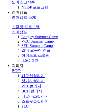
노바스코샤주
NSISP 프로그램
영어캠프
영어캠프 소개
스쿨링 프로그램
영어캠프
Langley Summer Camp
VCC Summer Camp
SFU Summer Camp
델타 교육청 캠프
하이로드 스쿨링
ILSC 캠프
컬리지
BC주
카모선컬리지
랑가라컬리지
VCC컬리지
BCIT컬리지
더글라스컬리지
스프랏쇼컬리지
PLC