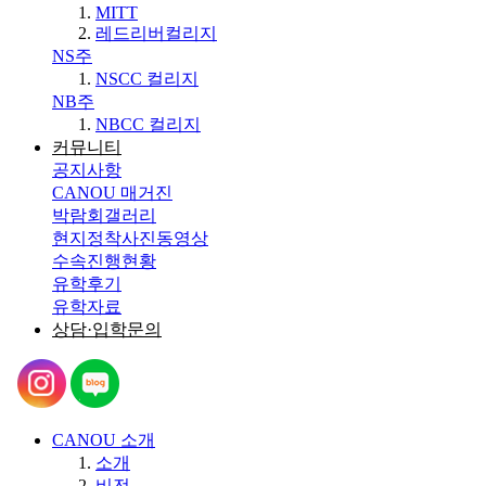
MITT
레드리버컬리지
NS주
NSCC 컬리지
NB주
NBCC 컬리지
커뮤니티
공지사항
CANOU 매거진
박람회갤러리
현지정착사진동영상
수속진행현황
유학후기
유학자료
상담·입학문의
CANOU 소개
소개
비전