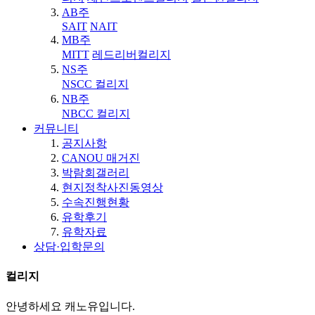
AB주
SAIT
NAIT
MB주
MITT
레드리버컬리지
NS주
NSCC 컬리지
NB주
NBCC 컬리지
커뮤니티
공지사항
CANOU 매거진
박람회갤러리
현지정착사진동영상
수속진행현황
유학후기
유학자료
상담·입학문의
컬리지
안녕하세요 캐노유입니다.