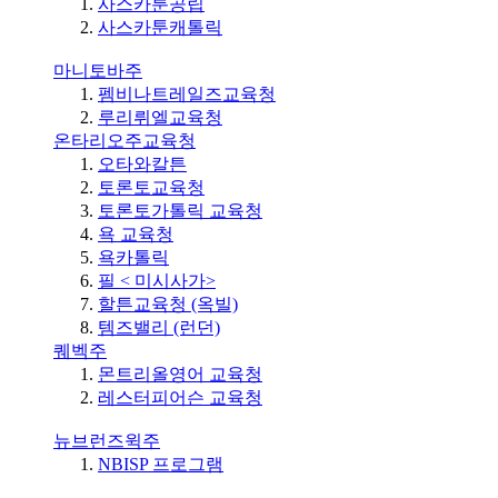
사스카툰공립
사스카툰캐톨릭
마니토바주
펨비나트레일즈교육청
루리뤼엘교육청
온타리오주교육청
오타와칼튼
토론토교육청
토론토가톨릭 교육청
욕 교육청
욕카톨릭
필 < 미시사가>
할튼교육청 (옥빌)
템즈밸리 (런던)
퀘벡주
몬트리올영어 교육청
레스터피어슨 교육청
뉴브런즈윅주
NBISP 프로그램