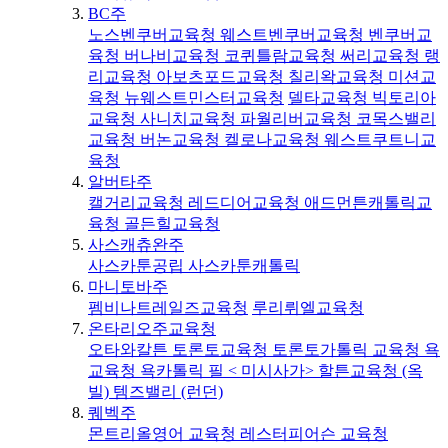
BC주
노스벤쿠버교육청
웨스트벤쿠버교육청
벤쿠버교
육청
버나비교육청
코퀴틀람교육청
써리교육청
랭
리교육청
아보츠포드교육청
칠리왁교육청
미션교
육청
뉴웨스트민스터교육청
델타교육청
빅토리아
교육청
사니치교육청
파월리버교육청
코목스밸리
교육청
버논교육청
켈로나교육청
웨스트쿠트니교
육청
알버타주
캘거리교육청
레드디어교육청
애드먼튼캐톨릭교
육청
골든힐교육청
사스캐츄완주
사스카툰공립
사스카툰캐톨릭
마니토바주
펨비나트레일즈교육청
루리뤼엘교육청
온타리오주교육청
오타와칼튼
토론토교육청
토론토가톨릭 교육청
욕
교육청
욕카톨릭
필 < 미시사가>
할튼교육청 (옥
빌)
템즈밸리 (런던)
퀘벡주
몬트리올영어 교육청
레스터피어슨 교육청