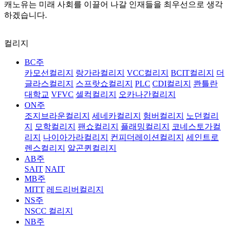
캐노유는 미래 사회를 이끌어 나갈 인재들을 최우선으로 생각
하겠습니다.
컬리지
BC주
카모선컬리지
랑가라컬리지
VCC컬리지
BCIT컬리지
더
글라스컬리지
스프랏쇼컬리지
PLC
CDI컬리지
콴틀란
대학교
VFVC
셀컥컬리지
오카나간컬리지
ON주
조지브라운컬리지
세네카컬리지
험버컬리지
노던컬리
지
모학컬리지
팬쇼컬리지
플래밍컬리지
코네스토가컬
리지
나이아가라컬리지
컨피더레이션컬리지
세인트로
렌스컬리지
알곤퀸컬리지
AB주
SAIT
NAIT
MB주
MITT
레드리버컬리지
NS주
NSCC 컬리지
NB주