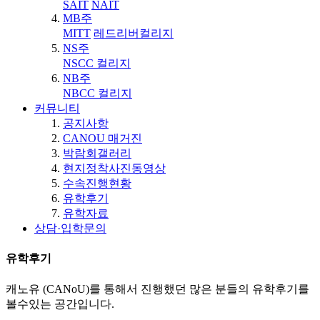
SAIT
NAIT
MB주
MITT
레드리버컬리지
NS주
NSCC 컬리지
NB주
NBCC 컬리지
커뮤니티
공지사항
CANOU 매거진
박람회갤러리
현지정착사진동영상
수속진행현황
유학후기
유학자료
상담·입학문의
유학후기
캐노유 (CANoU)를 통해서 진행했던 많은 분들의 유학후기를
볼수있는 공간입니다.