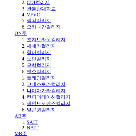
CDI컬리지
콴틀란대학교
VFVC
셀컥컬리지
오카나간컬리지
ON주
조지브라운컬리지
세네카컬리지
험버컬리지
노던컬리지
모학컬리지
팬쇼컬리지
플래밍컬리지
코네스토가컬리지
나이아가라컬리지
컨피더레이션컬리지
세인트로렌스컬리지
알곤퀸컬리지
AB주
SAIT
NAIT
MB주