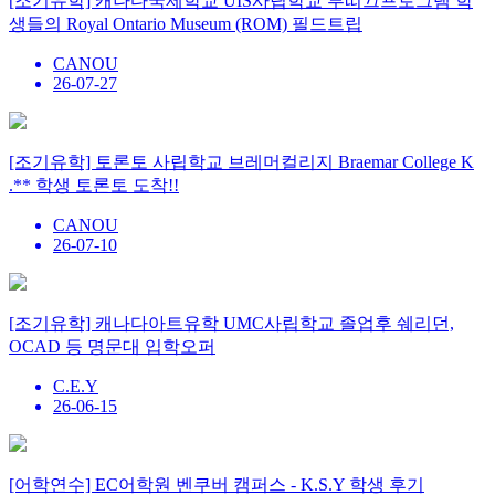
[조기유학] 캐나다국제학교 UIS사립학교 부띠끄프로그램 학
생들의 Royal Ontario Museum (ROM) 필드트립
CANOU
26-07-27
[조기유학] 토론토 사립학교 브레머컬리지 Braemar College K
.** 학생 토론토 도착!!
CANOU
26-07-10
[조기유학] 캐나다아트유학 UMC사립학교 졸업후 쉐리던,
OCAD 등 명문대 입학오퍼
C.E.Y
26-06-15
[어학연수] EC어학원 벤쿠버 캠퍼스 - K.S.Y 학생 후기