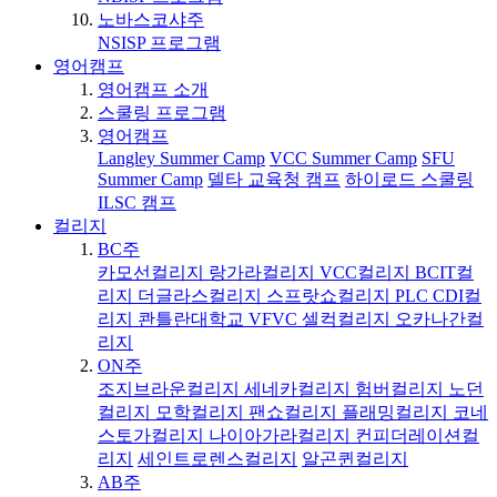
노바스코샤주
NSISP 프로그램
영어캠프
영어캠프 소개
스쿨링 프로그램
영어캠프
Langley Summer Camp
VCC Summer Camp
SFU
Summer Camp
델타 교육청 캠프
하이로드 스쿨링
ILSC 캠프
컬리지
BC주
카모선컬리지
랑가라컬리지
VCC컬리지
BCIT컬
리지
더글라스컬리지
스프랏쇼컬리지
PLC
CDI컬
리지
콴틀란대학교
VFVC
셀컥컬리지
오카나간컬
리지
ON주
조지브라운컬리지
세네카컬리지
험버컬리지
노던
컬리지
모학컬리지
팬쇼컬리지
플래밍컬리지
코네
스토가컬리지
나이아가라컬리지
컨피더레이션컬
리지
세인트로렌스컬리지
알곤퀸컬리지
AB주