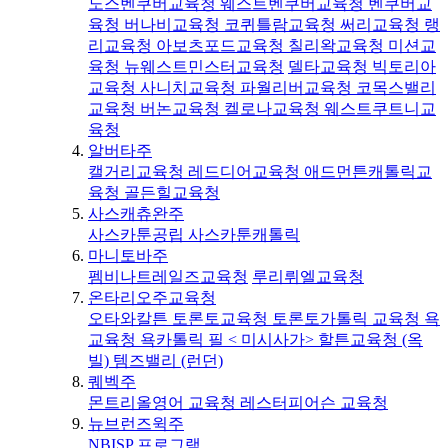
노스벤쿠버교육청
웨스트벤쿠버교육청
벤쿠버교
육청
버나비교육청
코퀴틀람교육청
써리교육청
랭
리교육청
아보츠포드교육청
칠리왁교육청
미션교
육청
뉴웨스트민스터교육청
델타교육청
빅토리아
교육청
사니치교육청
파월리버교육청
코목스밸리
교육청
버논교육청
켈로나교육청
웨스트쿠트니교
육청
알버타주
캘거리교육청
레드디어교육청
애드먼튼캐톨릭교
육청
골든힐교육청
사스캐츄완주
사스카툰공립
사스카툰캐톨릭
마니토바주
펨비나트레일즈교육청
루리뤼엘교육청
온타리오주교육청
오타와칼튼
토론토교육청
토론토가톨릭 교육청
욕
교육청
욕카톨릭
필 < 미시사가>
할튼교육청 (옥
빌)
템즈밸리 (런던)
퀘벡주
몬트리올영어 교육청
레스터피어슨 교육청
뉴브런즈윅주
NBISP 프로그램