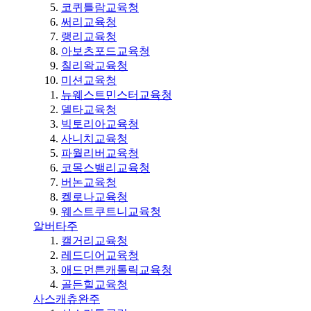
코퀴틀람교육청
써리교육청
랭리교육청
아보츠포드교육청
칠리왁교육청
미션교육청
뉴웨스트민스터교육청
델타교육청
빅토리아교육청
사니치교육청
파월리버교육청
코목스밸리교육청
버논교육청
켈로나교육청
웨스트쿠트니교육청
알버타주
캘거리교육청
레드디어교육청
애드먼튼캐톨릭교육청
골든힐교육청
사스캐츄완주