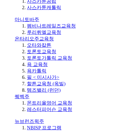
사스카툰공립
사스카툰캐톨릭
마니토바주
펨비나트레일즈교육청
루리뤼엘교육청
온타리오주교육청
오타와칼튼
토론토교육청
토론토가톨릭 교육청
욕 교육청
욕카톨릭
필 < 미시사가>
할튼교육청 (옥빌)
템즈밸리 (런던)
퀘벡주
몬트리올영어 교육청
레스터피어슨 교육청
뉴브런즈윅주
NBISP 프로그램