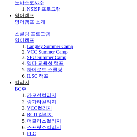
노바스코샤주
NSISP 프로그램
영어캠프
영어캠프 소개
스쿨링 프로그램
영어캠프
Langley Summer Camp
VCC Summer Camp
SFU Summer Camp
델타 교육청 캠프
하이로드 스쿨링
ILSC 캠프
컬리지
BC주
카모선컬리지
랑가라컬리지
VCC컬리지
BCIT컬리지
더글라스컬리지
스프랏쇼컬리지
PLC