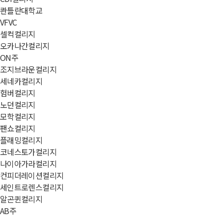
콴틀란대학교
VFVC
셀컥컬리지
오카나간컬리지
ON주
조지브라운컬리지
세네카컬리지
험버컬리지
노던컬리지
모학컬리지
팬쇼컬리지
플래밍컬리지
코네스토가컬리지
나이아가라컬리지
컨피더레이션컬리지
세인트로렌스컬리지
알곤퀸컬리지
AB주