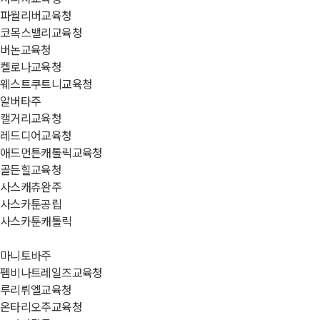
파월리버교육청
코목스밸리교육청
버논교육청
켈로나교육청
웨스트쿠트니교육청
알버타주
캘거리교육청
레드디어교육청
애드먼튼캐톨릭교육청
골든힐교육청
사스캐츄완주
사스카툰공립
사스카툰캐톨릭
마니토바주
펨비나트레일즈교육청
루리뤼엘교육청
온타리오주교육청