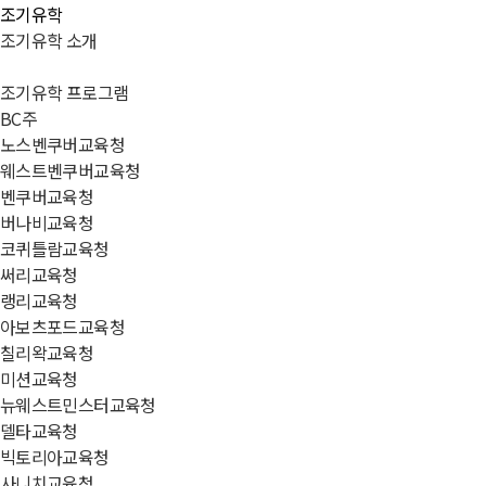
조기유학
조기유학 소개
조기유학 프로그램
BC주
노스벤쿠버교육청
웨스트벤쿠버교육청
벤쿠버교육청
버나비교육청
코퀴틀람교육청
써리교육청
랭리교육청
아보츠포드교육청
칠리왁교육청
미션교육청
뉴웨스트민스터교육청
델타교육청
빅토리아교육청
사니치교육청