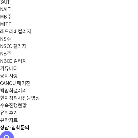
SAIT
NAIT
MB주
MITT
레드리버컬리지
NS주
NSCC 컬리지
NB주
NBCC 컬리지
커뮤니티
공지사항
CANOU 매거진
박람회갤러리
현지정착사진동영상
수속진행현황
유학후기
유학자료
상담·입학문의