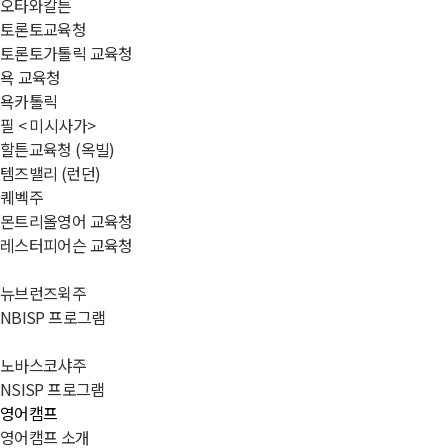
오타와칼튼
토론토교육청
토론토가톨릭 교육청
욕 교육청
욕카톨릭
필 < 미시사가>
할튼교육청 (옥빌)
템즈밸리 (런던)
퀘벡주
몬트리올영어 교육청
레스터피어슨 교육청
뉴브런즈윅주
NBISP 프로그램
노바스코샤주
NSISP 프로그램
영어캠프
영어캠프 소개