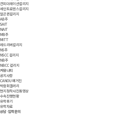
컨피더레이션컬리지
세인트로렌스컬리지
알곤퀸컬리지
AB주
SAIT
NAIT
MB주
MITT
레드리버컬리지
NS주
NSCC 컬리지
NB주
NBCC 컬리지
커뮤니티
공지사항
CANOU 매거진
박람회갤러리
현지정착사진동영상
수속진행현황
유학후기
유학자료
상담·입학문의