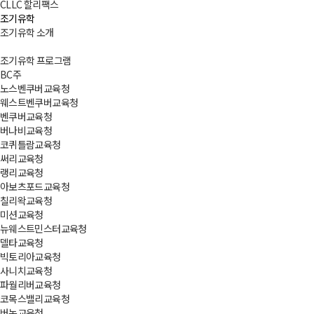
CLLC 할리팩스
조기유학
조기유학 소개
조기유학 프로그램
BC주
노스벤쿠버교육청
웨스트벤쿠버교육청
벤쿠버교육청
버나비교육청
코퀴틀람교육청
써리교육청
랭리교육청
아보츠포드교육청
칠리왁교육청
미션교육청
뉴웨스트민스터교육청
델타교육청
빅토리아교육청
사니치교육청
파월리버교육청
코목스밸리교육청
버논교육청