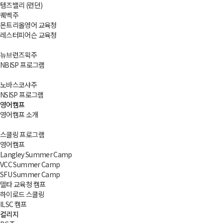
템즈밸리 (런던)
퀘벡주
몬트리올영어 교육청
레스터피어슨 교육청
뉴브런즈윅주
NBISP 프로그램
노바스코샤주
NSISP 프로그램
영어캠프
영어캠프 소개
스쿨링 프로그램
영어캠프
Langley Summer Camp
VCC Summer Camp
SFU Summer Camp
델타 교육청 캠프
하이로드 스쿨링
ILSC 캠프
컬리지