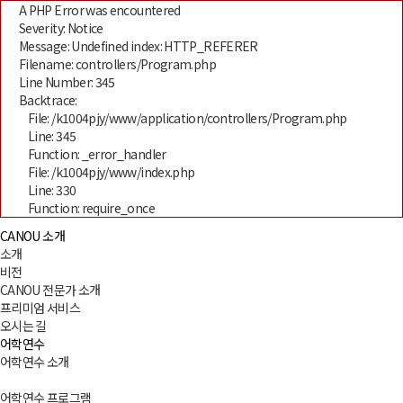
A PHP Error was encountered
Severity: Notice
Message: Undefined index: HTTP_REFERER
Filename: controllers/Program.php
Line Number: 345
Backtrace:
File: /k1004pjy/www/application/controllers/Program.php
Line: 345
Function: _error_handler
File: /k1004pjy/www/index.php
Line: 330
Function: require_once
CANOU 소개
소개
비전
CANOU 전문가 소개
프리미엄 서비스
오시는 길
어학연수
어학연수 소개
어학연수 프로그램