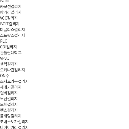
BC주
카모선컬리지
랑가라컬리지
VCC컬리지
BCIT컬리지
더글라스컬리지
스프랏쇼컬리지
PLC
CDI컬리지
콴틀란대학교
VFVC
셀컥컬리지
오카나간컬리지
ON주
조지브라운컬리지
세네카컬리지
험버컬리지
노던컬리지
모학컬리지
팬쇼컬리지
플래밍컬리지
코네스토가컬리지
나이아가라컬리지