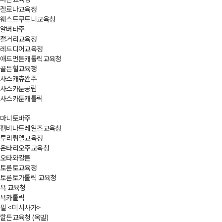
켈로나교육청
웨스트쿠트니교육청
알버타주
캘거리교육청
레드디어교육청
애드먼튼캐톨릭교육청
골든힐교육청
사스캐츄완주
사스카툰공립
사스카툰캐톨릭
마니토바주
펨비나트레일즈교육청
루리뤼엘교육청
온타리오주교육청
오타와칼튼
토론토교육청
토론토가톨릭 교육청
욕 교육청
욕카톨릭
필 < 미시사가>
할튼교육청 (옥빌)