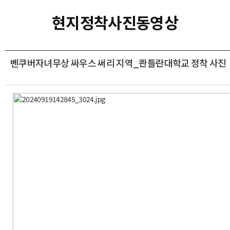
현지정착사진동영상
벤쿠버자녀무상 싸우스 써리 지역_콴틀란대학교 정착 사진