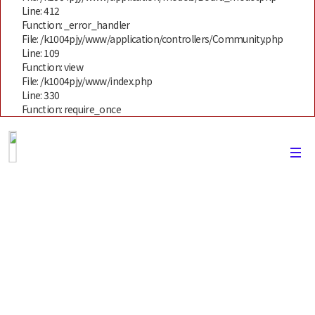
Line: 412
Function: _error_handler
File: /k1004pjy/www/application/controllers/Community.php
Line: 109
Function: view
File: /k1004pjy/www/index.php
Line: 330
Function: require_once
현지정착사진동영상
캐노유 (CANoU)를 통해서 현지에 적응하는
과정을 담았습니다.
고객분 한분한분에게 도움이 될수있도록
최선을 다하겠습니다.