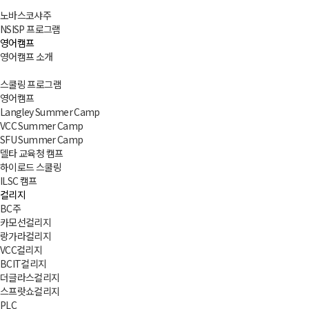
노바스코샤주
NSISP 프로그램
영어캠프
영어캠프 소개
스쿨링 프로그램
영어캠프
Langley Summer Camp
VCC Summer Camp
SFU Summer Camp
델타 교육청 캠프
하이로드 스쿨링
ILSC 캠프
컬리지
BC주
카모선컬리지
랑가라컬리지
VCC컬리지
BCIT컬리지
더글라스컬리지
스프랏쇼컬리지
PLC