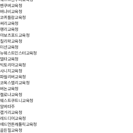
벤쿠버교육청
버나비교육청
코퀴틀람교육청
써리교육청
랭리교육청
아보츠포드교육청
칠리왁교육청
미션교육청
뉴웨스트민스터교육청
델타교육청
빅토리아교육청
사니치교육청
파월리버교육청
코목스밸리교육청
버논교육청
켈로나교육청
웨스트쿠트니교육청
알버타주
캘거리교육청
레드디어교육청
애드먼튼캐톨릭교육청
골든힐교육청