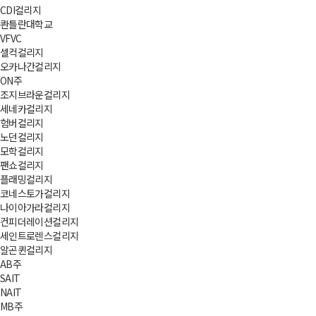
CDI컬리지
콴틀란대학교
VFVC
셀컥컬리지
오카나간컬리지
ON주
조지브라운컬리지
세네카컬리지
험버컬리지
노던컬리지
모학컬리지
팬쇼컬리지
플래밍컬리지
코네스토가컬리지
나이아가라컬리지
컨피더레이션컬리지
세인트로렌스컬리지
알곤퀸컬리지
AB주
SAIT
NAIT
MB주