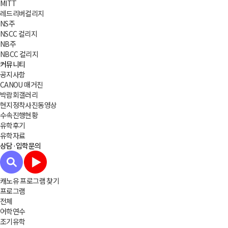
MITT
레드리버컬리지
NS주
NSCC 컬리지
NB주
NBCC 컬리지
커뮤니티
공지사항
CANOU 매거진
박람회갤러리
현지정착사진동영상
수속진행현황
유학후기
유학자료
상담·입학문의
캐노유 프로그램 찾기
프로그램
전체
어학연수
조기유학