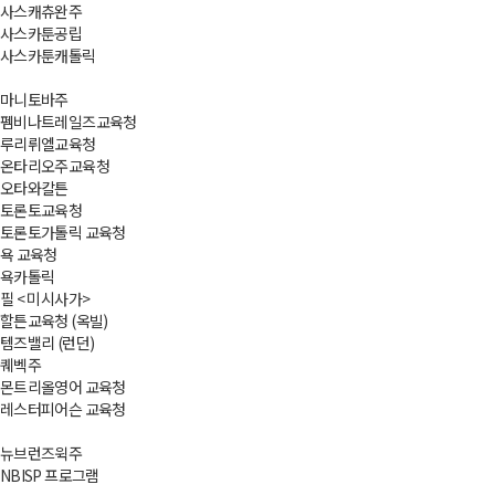
사스캐츄완주
사스카툰공립
사스카툰캐톨릭
마니토바주
펨비나트레일즈교육청
루리뤼엘교육청
온타리오주교육청
오타와칼튼
토론토교육청
토론토가톨릭 교육청
욕 교육청
욕카톨릭
필 < 미시사가>
할튼교육청 (옥빌)
템즈밸리 (런던)
퀘벡주
몬트리올영어 교육청
레스터피어슨 교육청
뉴브런즈윅주
NBISP 프로그램